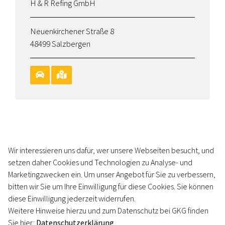
H & R Refing GmbH
Neuenkirchener Straße 8
48499 Salzbergen
Wir interessieren uns dafür, wer unsere Webseiten besucht, und
©
GKG
setzen daher Cookies und Technologien zu Analyse- und
Impressum
Marketingzwecken ein. Um unser Angebot für Sie zu verbessern,
Datenschutz
bitten wir Sie um Ihre Einwilligung für diese Cookies. Sie können
Kontakt
diese Einwilligung jederzeit widerrufen.
AGB
Weitere Hinweise hierzu und zum Datenschutz bei GKG finden
Sie hier:
Datenschutzerklärung
Erklärung zur Barrierefreiheit