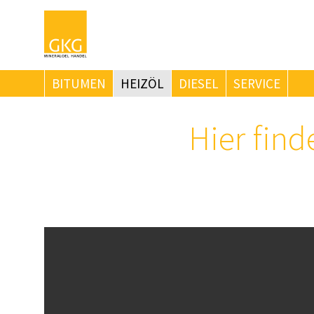
BITUMEN
HEIZÖL
DIESEL
SERVICE
Hier find