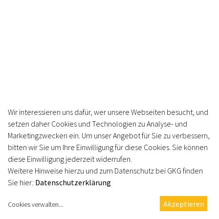
Wir interessieren uns dafür, wer unsere Webseiten besucht, und
©
GKG
setzen daher Cookies und Technologien zu Analyse- und
Impressum
Marketingzwecken ein. Um unser Angebot für Sie zu verbessern,
Datenschutz
bitten wir Sie um Ihre Einwilligung für diese Cookies. Sie können
Kontakt
diese Einwilligung jederzeit widerrufen.
AGB
Weitere Hinweise hierzu und zum Datenschutz bei GKG finden
Sie hier:
Datenschutzerklärung
Erklärung zur Barrierefreiheit
Cookie Einstellungen
Akzeptieren
Cookies verwalten
...