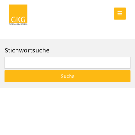
Unternehmen
Stichwortsuche
BITUMEN
HEIZÖL
Suche
DIESEL
SERVICE